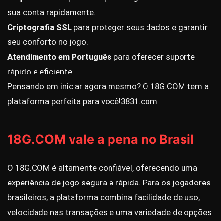
sua conta rapidamente.
Criptografia SSL
para proteger seus dados e garantir
seu conforto no jogo.
Atendimento em Português
para oferecer suporte
rápido e eficiente.
Pensando em iniciar agora mesmo? O 18G.COM tem a
plataforma perfeita para você!
3831.com
18G.COM vale a pena no Brasil
O 18G.COM é altamente confiável, oferecendo uma
experiência de jogo segura e rápida. Para os jogadores
brasileiros, a plataforma combina facilidade de uso,
velocidade nas transações e uma variedade de opções